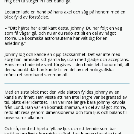
mig och ta steget in i det oändliga."
Ledaren lade en hand på hans axel och såg på honom med en
blick fylld av förståelse.
– "Ditt hjärta har alltid känt detta, Johnny. Du har följt en väg
som få vågar gå, och nu är du redo att bli en del av något
större. De kosmiska astronauterna har valt dig för en
anledning."
Johnny log och kände en djup tacksamhet. Det var inte med
sorg han lämnade sitt gamla liv, utan med glädje och acceptans.
Hans resa hade inte varit förgäves – den hade lett honom hit, till
denna punkt där han kunde bli en del av det holografiska
mönstret som band samman allt.
Med en sista blick mot den vida slätten fylldes Johnny av en
känsla av frihet. Han visste att han inte längre var begränsad av
tid, plats eller identitet. Han var inte längre bara Johnny Raviola
från Lund. Han var en kosmisk shaman, en del av något större,
redo att resa genom dimensionerna och föra ljus och balans till
universums alla hörn.
Och så, med ett hjärta fyllt av ljus och ett leende som bar
insikten om livets kosmiska skämt, tog Johnny steget in i det