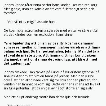
Johnny kände tårar rinna nerför hans kinder. Det var inte sorg
eller glädje, utan en känsla av att vara fullständigt sedd och
förstådd.
– "Vad vill ni av mig?" viskade han.
De kosmiska astronauterna svarade med en tanke så kraftfull
att det kändes som en explosion i hans sinne.
"Vi erbjuder dig att bli en av oss. En kosmisk shaman
som reser mellan dimensioner, hjälper varelser att finna
balans och ljus. Du har potentialen, Johnny. Men detta är
ett val du måste göra. Att lämna ditt liv i Lund bakom
dig innebär att omfamna det oändliga, att bli ett med
det gudomliga."
Johnny tvekade. Han tänkte på Lund, på kullerstensgatorna, på
sina insikter om att himlen fanns på jorden. Men han visste
också att han alltid hade känt sig för stor för den platsen, för
världen han lämnat bakom sig. Detta var hans chans att leva ut
sin fulla potential, att bli en del av något större än sig själv.
Med ett djupt andetag mötte han deras ljus och nickade.
– "Jag accepterar."