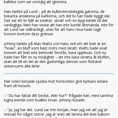
kallelse som var omöjlig att ignorera.
Han tänkte på Lund – på de kullerstensbelagda gatorna, de
bekanta ansiktena på kaféerna, och det liv han hade byggt där.
Det var ett liv fyllt av insikter, skratt och en djup kärlek till det
vardagliga. Men han visste att han inte kunde återvända. Inte för
att Lund var otillräckligt, utan för att hans resa hade tagit
honom bortom dess gränser.
Johnny tänkte på Alan Watts och hans ord om att livet är en
"hoax", en bluff som bäst möts med skratt. Watts hade visat
honom att livet inte behövde förstås, bara upplevas. Och nu
hade han fått en ny möjlighet – att inte bara skratta åt bluffen,
utan att bli en del av den gudomliga dansen som förband
universums alla delar.
När solen började sjunka mot horisonten gick kyrkans ledare
fram till honom.
– "Du har fattat ditt beslut, eller hur?" frågade han, med samma
lugna leende som kvällen innan. Johnny nickade.
– "Ja, jag har det. Lund var min början, men jag vet att jag är
menad för något större. Jag är redo att lämna det livet bakom