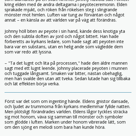
kring elden med de andra deltagarna i peyoteceremonin. Elden
sprakade mjukt, och röken från rökelsen steg i slingrande
mönster mot himlen. Luften var tung av förväntan och något
annat – en känsla av att världen var på väg att förändras.
Johnny höll biten av peyote i sin hand, kände dess knotiga yta
och den subtila doften av jord och något bittert. Han hade
förberetts av kyrkans ledare, som hade sagt att peyoten inte
bara var en substans, utan en helig ande som vägledde dem
som var redo att lyssna.
– "Ta det lugnt och lita på processen," hade den äldre mannen
sagt med ett lugnt leende. Johnny placerade peyoten i munnen
och tuggade långsamt. Smaken var bitter, nästan obehaglig,
men han svalde den utan att tveka. Sedan lutade han sig tillbaka
och lät effekten börja verka.
Först var det som om ingenting hände. Eldens gnistor dansade,
och ljudet av trummorna från kyrkans medlemmar fyllde natten.
Men plötsligt förändrades världen. Eldens lågor tycktes sträcka
sig mot honom, väva sig samman till mönster och symboler
som glödde i luften. Marken under honom vibrerade lätt, som
om den sjöng en melodi som bara han kunde höra.