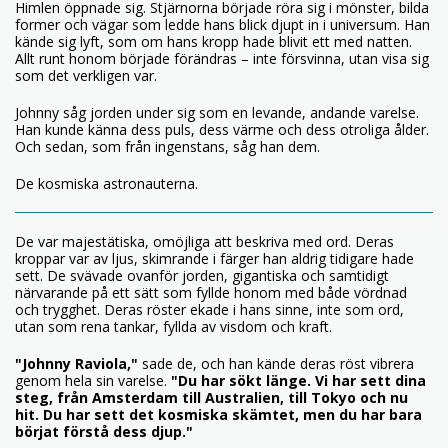
Himlen öppnade sig. Stjärnorna började röra sig i mönster, bilda
former och vägar som ledde hans blick djupt in i universum. Han
kände sig lyft, som om hans kropp hade blivit ett med natten.
Allt runt honom började förändras – inte försvinna, utan visa sig
som det verkligen var.
Johnny såg jorden under sig som en levande, andande varelse.
Han kunde känna dess puls, dess värme och dess otroliga ålder.
Och sedan, som från ingenstans, såg han dem.
De kosmiska astronauterna.
De var majestätiska, omöjliga att beskriva med ord. Deras
kroppar var av ljus, skimrande i färger han aldrig tidigare hade
sett. De svävade ovanför jorden, gigantiska och samtidigt
närvarande på ett sätt som fyllde honom med både vördnad
och trygghet. Deras röster ekade i hans sinne, inte som ord,
utan som rena tankar, fyllda av visdom och kraft.
"Johnny Raviola,"
sade de, och han kände deras röst vibrera
genom hela sin varelse.
"Du har sökt länge. Vi har sett dina
steg, från Amsterdam till Australien, till Tokyo och nu
hit. Du har sett det kosmiska skämtet, men du har bara
börjat förstå dess djup."