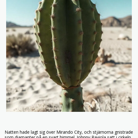
Natten hade lagt sig över Mirando City, och stjärnorna gnistrade
som diamanter på en svart himmel. Johnny Raviola satt i cirkeln