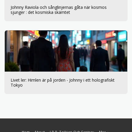
Johnny Raviola och sånglinjernas gåta när kosmos
sjunger : det kosmiska skämtet
Livet ler: Himlen är på jorden - Johnny i ett holografiskt
Tokyo
Hem
About
J.R.R. Tolkien Och Fantasy
Mer