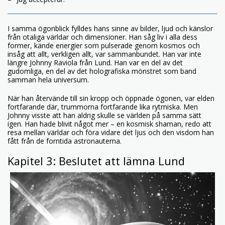
I samma ögonblick fylldes hans sinne av bilder, ljud och känslor
från otaliga världar och dimensioner. Han såg liv i alla dess
former, kände energier som pulserade genom kosmos och
insåg att allt, verkligen allt, var sammanbundet. Han var inte
längre Johnny Raviola från Lund. Han var en del av det
gudomliga, en del av det holografiska mönstret som band
samman hela universum.
När han återvände till sin kropp och öppnade ögonen, var elden
fortfarande där, trummorna fortfarande lika rytmiska. Men
Johnny visste att han aldrig skulle se världen på samma sätt
igen. Han hade blivit något mer – en kosmisk shaman, redo att
resa mellan världar och föra vidare det ljus och den visdom han
fått från de forntida astronauterna.
Kapitel 3: Beslutet att lämna Lund