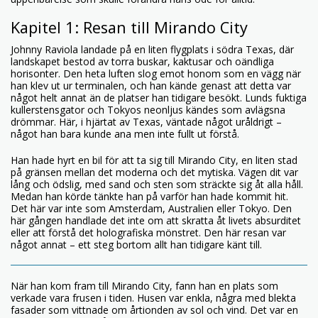
Kapitel 1: Resan till Mirando City
Johnny Raviola landade på en liten flygplats i södra Texas, där
landskapet bestod av torra buskar, kaktusar och oändliga
horisonter. Den heta luften slog emot honom som en vägg när
han klev ut ur terminalen, och han kände genast att detta var
något helt annat än de platser han tidigare besökt. Lunds fuktiga
kullerstensgator och Tokyos neonljus kändes som avlägsna
drömmar. Här, i hjärtat av Texas, väntade något uråldrigt –
något han bara kunde ana men inte fullt ut förstå.
Han hade hyrt en bil för att ta sig till Mirando City, en liten stad
på gränsen mellan det moderna och det mytiska. Vägen dit var
lång och ödslig, med sand och sten som sträckte sig åt alla håll.
Medan han körde tänkte han på varför han hade kommit hit.
Det här var inte som Amsterdam, Australien eller Tokyo. Den
här gången handlade det inte om att skratta åt livets absurditet
eller att förstå det holografiska mönstret. Den här resan var
något annat – ett steg bortom allt han tidigare känt till.
När han kom fram till Mirando City, fann han en plats som
verkade vara frusen i tiden. Husen var enkla, några med blekta
fasader som vittnade om årtionden av sol och vind. Det var en