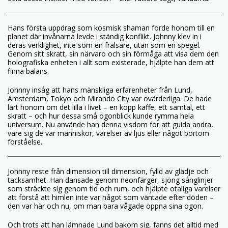
Hans första uppdrag som kosmisk shaman förde honom till en
planet där invånarna levde i ständig konflikt. Johnny klev in i
deras verklighet, inte som en frälsare, utan som en spegel.
Genom sitt skratt, sin närvaro och sin förmåga att visa dem den
holografiska enheten i allt som existerade, hjälpte han dem att
finna balans.
Johnny insåg att hans mänskliga erfarenheter från Lund,
Amsterdam, Tokyo och Mirando City var ovärderliga. De hade
lärt honom om det lilla i livet – en kopp kaffe, ett samtal, ett
skratt – och hur dessa små ögonblick kunde rymma hela
universum. Nu använde han denna visdom för att guida andra,
vare sig de var människor, varelser av ljus eller något bortom
förståelse.
Johnny reste från dimension till dimension, fylld av glädje och
tacksamhet. Han dansade genom neonfärger, sjöng sånglinjer
som sträckte sig genom tid och rum, och hjälpte otaliga varelser
att förstå att himlen inte var något som väntade efter döden –
den var här och nu, om man bara vågade öppna sina ögon.
Och trots att han lämnade Lund bakom sig, fanns det alltid med