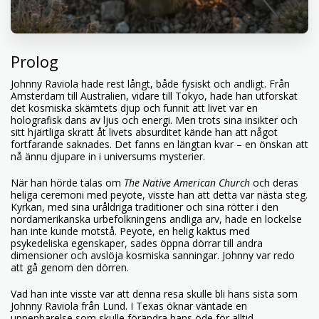
Prolog
Johnny Raviola hade rest långt, både fysiskt och andligt. Från
Amsterdam till Australien, vidare till Tokyo, hade han utforskat
det kosmiska skämtets djup och funnit att livet var en
holografisk dans av ljus och energi. Men trots sina insikter och
sitt hjärtliga skratt åt livets absurditet kände han att något
fortfarande saknades. Det fanns en längtan kvar – en önskan att
nå ännu djupare in i universums mysterier.
När han hörde talas om
The Native American Church
och deras
heliga ceremoni med peyote, visste han att detta var nästa steg.
Kyrkan, med sina uråldriga traditioner och sina rötter i den
nordamerikanska urbefolkningens andliga arv, hade en lockelse
han inte kunde motstå. Peyote, en helig kaktus med
psykedeliska egenskaper, sades öppna dörrar till andra
dimensioner och avslöja kosmiska sanningar. Johnny var redo
att gå genom den dörren.
Vad han inte visste var att denna resa skulle bli hans sista som
Johnny Raviola från Lund. I Texas öknar väntade en
uppenbarelse som skulle förändra hans öde för alltid.