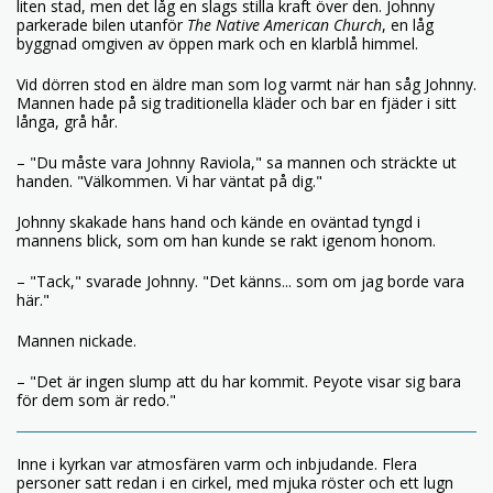
liten stad, men det låg en slags stilla kraft över den. Johnny
parkerade bilen utanför
The Native American Church
, en låg
byggnad omgiven av öppen mark och en klarblå himmel.
Vid dörren stod en äldre man som log varmt när han såg Johnny.
Mannen hade på sig traditionella kläder och bar en fjäder i sitt
långa, grå hår.
– "Du måste vara Johnny Raviola," sa mannen och sträckte ut
handen. "Välkommen. Vi har väntat på dig."
Johnny skakade hans hand och kände en oväntad tyngd i
mannens blick, som om han kunde se rakt igenom honom.
– "Tack," svarade Johnny. "Det känns... som om jag borde vara
här."
Mannen nickade.
– "Det är ingen slump att du har kommit. Peyote visar sig bara
för dem som är redo."
Inne i kyrkan var atmosfären varm och inbjudande. Flera
personer satt redan i en cirkel, med mjuka röster och ett lugn