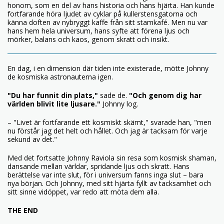
honom, som en del av hans historia och hans hjärta. Han kunde
fortfarande höra ljudet av cyklar på kullerstensgatorna och
känna doften av nybryggt kaffe från sitt stamkafé. Men nu var
hans hem hela universum, hans syfte att förena ljus och
mörker, balans och kaos, genom skratt och insikt.
En dag, i en dimension där tiden inte existerade, mötte Johnny
de kosmiska astronauterna igen.
"Du har funnit din plats,"
sade de.
"Och genom dig har
världen blivit lite ljusare."
Johnny log.
– "Livet är fortfarande ett kosmiskt skämt," svarade han, "men
nu förstår jag det helt och hållet. Och jag är tacksam för varje
sekund av det."
Med det fortsatte Johnny Raviola sin resa som kosmisk shaman,
dansande mellan världar, spridande ljus och skratt. Hans
berättelse var inte slut, för i universum fanns inga slut – bara
nya början. Och Johnny, med sitt hjärta fyllt av tacksamhet och
sitt sinne vidöppet, var redo att möta dem alla.
THE END