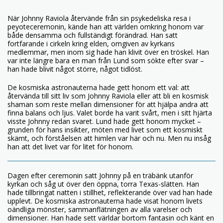
När Johnny Raviola återvände från sin psykedeliska resa i
peyoteceremonin, kände han att världen omkring honom var
både densamma och fullständigt förändrad. Han satt
fortfarande i cirkeln kring elden, omgiven av kyrkans
medlemmar, men inom sig hade han klivit över en tröskel. Han
var inte längre bara en man från Lund som sökte efter svar –
han hade blivit något större, något tidlöst.
De kosmiska astronauterna hade gett honom ett val: att
återvända till sitt liv som Johnny Raviola eller att bli en kosmisk
shaman som reste mellan dimensioner för att hjälpa andra att
finna balans och ljus. Valet borde ha varit svårt, men i sitt hjärta
visste Johnny redan svaret. Lund hade gett honom mycket –
grunden för hans insikter, möten med livet som ett kosmiskt
skämt, och förståelsen att himlen var här och nu. Men nu insåg
han att det livet var för litet för honom.
Dagen efter ceremonin satt Johnny på en träbänk utanför
kyrkan och såg ut över den öppna, torra Texas-slätten. Han
hade tillbringat natten i stillhet, reflekterande över vad han hade
upplevt. De kosmiska astronauterna hade visat honom livets
oändliga mönster, sammanflätningen av alla varelser och
dimensioner. Han hade sett världar bortom fantasin och känt en