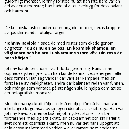
gudomligt mönster. Johnny förstod nu att han inte bara var en
del av detta mönster; han hade blivit ett verktyg för dess balans
och harmoni.
De kosmiska astronauterna omringade honom, deras kroppar
av ljus skimrande i otaliga färger.
"Johnny Raviola,"
sade de med röster som ekade genom
evigheten,
"du är nu en av oss. En kosmisk shaman, en
vägledare och helare i universums stora väv. Din resa är
bara början."
Johnny kände en enorm kraft flöda genom sig. Hans sinne
öppnades ytterligare, och han kunde känna livets energier i alla
dess former. Han såg världar där varelser kämpade med sin
förståelse av verkligheten, andra där balansen redan var funnen,
och många som väntade på att någon skulle hjälpa dem att se
det holografiska mönstret.
Med denna nya kraft följde också en djup förståelse: han var
inte längre begränsad av sin egen identitet eller sitt ego. Han var
Johnny Raviola, men också något mycket större. Han bar
fortfarande med sig sitt skratt, sin tacksamhet och sin kärlek till
livet som ett kosmiskt skämt, men nu var det hans uppgift att
dela dessa insikter med världen – eller rättare sagt, världarna.