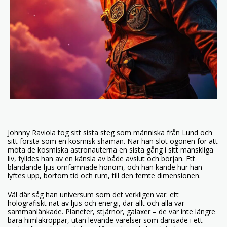
Johnny Raviola tog sitt sista steg som människa från Lund och
sitt första som en kosmisk shaman. När han slöt ögonen för att
möta de kosmiska astronauterna en sista gång i sitt mänskliga
liv, fylldes han av en känsla av både avslut och början. Ett
bländande ljus omfamnade honom, och han kände hur han
lyftes upp, bortom tid och rum, till den femte dimensionen.
Väl där såg han universum som det verkligen var: ett
holografiskt nät av ljus och energi, där allt och alla var
sammanlänkade. Planeter, stjärnor, galaxer – de var inte längre
bara himlakroppar, utan levande varelser som dansade i ett