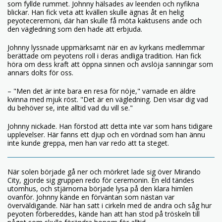
som fyllde rummet. Johnny hälsades av leenden och nyfikna
blickar. Han fick veta att kvällen skulle ägnas åt en helig
peyoteceremoni, där han skulle få möta kaktusens ande och
den vägledning som den hade att erbjuda.
Johnny lyssnade uppmärksamt när en av kyrkans medlemmar
berättade om peyotens roll i deras andliga tradition. Han fick
höra om dess kraft att öppna sinnen och avslöja sanningar som
annars dolts för oss.
– "Men det är inte bara en resa för nöje," varnade en äldre
kvinna med mjuk röst. "Det är en vägledning. Den visar dig vad
du behöver se, inte alltid vad du vill se."
Johnny nickade. Han förstod att detta inte var som hans tidigare
upplevelser. Här fanns ett djup och en vördnad som han ännu
inte kunde greppa, men han var redo att ta steget.
När solen började gå ner och mörkret lade sig över Mirando
City, gjorde sig gruppen redo för ceremonin. En eld tändes
utomhus, och stjärnorna började lysa på den klara himlen
ovanför. Johnny kände en förväntan som nästan var
överväldigande. När han satt i cirkeln med de andra och såg hur
peyoten förbereddes, kände han att han stod på tröskeln till