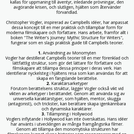
kallas för uppmaning till äventyr, inledande prövningar, den
avgörande krisen, och slutligen, hjälten som återvänder
förvandlad.
Christopher Vogler, inspirerad av Campbells idéer, har anpassat
dessa koncept till en mer praktisk och tillämpbar form för
moderna filmskapare och författare. Hans arbete, framför allt i
boken "The Writer's Journey: Mythic Structure for Writers",
fungerar som en slags praktisk guide till Campbells teorier.
1.
Användning av Monomyten
Vogler har destillerat Campbells teorier till en mer förenklad och
lättfattlig struktur, som gör det lättare för författare och
filmskapare att tillämpa dessa principer i deras verk. Han
identifierar nyckelsteg i hjältens resa som kan användas för att
skapa en fängslande berättelse.
2.
Karaktärsarketyper
Förutom berättelsens struktur, lägger Vogler också vikt vid
vikten av arketyper i berättandet. Genom att använda sig av
universella karaktärstyper, som hjälten, mentor, skugga
(antagonist), och trickster, kan berättare skapa igenkännbara
och dynamiska karaktärer.
3.
Tillämpning i Hollywood
Voglers inflytande i Hollywood kan inte överskattas. Hans idéer
har använts i utvecklingen av många framgångsrika filmer.
Genom att tillämpa den monomytiska strukturen har