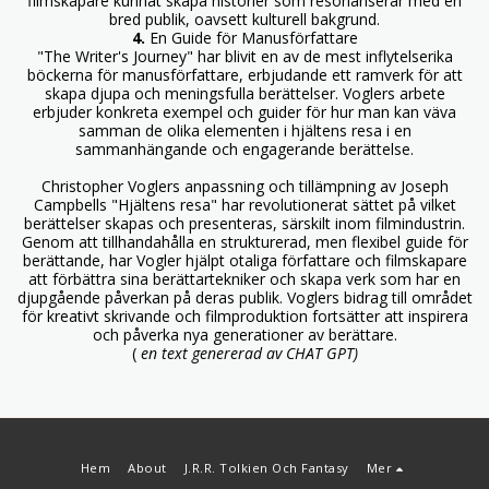
filmskapare kunnat skapa historier som resonanserar med en
bred publik, oavsett kulturell bakgrund.
4.
En Guide för Manusförfattare
"The Writer's Journey" har blivit en av de mest inflytelserika
böckerna för manusförfattare, erbjudande ett ramverk för att
skapa djupa och meningsfulla berättelser. Voglers arbete
erbjuder konkreta exempel och guider för hur man kan väva
samman de olika elementen i hjältens resa i en
sammanhängande och engagerande berättelse.
Christopher Voglers anpassning och tillämpning av Joseph
Campbells "Hjältens resa" har revolutionerat sättet på vilket
berättelser skapas och presenteras, särskilt inom filmindustrin.
Genom att tillhandahålla en strukturerad, men flexibel guide för
berättande, har Vogler hjälpt otaliga författare och filmskapare
att förbättra sina berättartekniker och skapa verk som har en
djupgående påverkan på deras publik. Voglers bidrag till området
för kreativt skrivande och filmproduktion fortsätter att inspirera
och påverka nya generationer av berättare.
(
en text genererad av
CHAT GPT)
Hem
About
J.R.R. Tolkien Och Fantasy
Mer