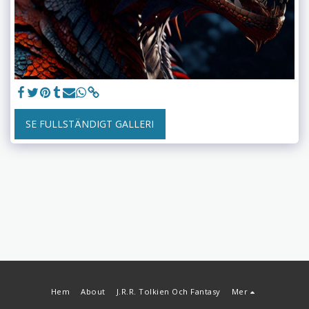
SE FULLSTÄNDIGT GALLERI
Hem
About
J.R.R. Tolkien Och Fantasy
Mer